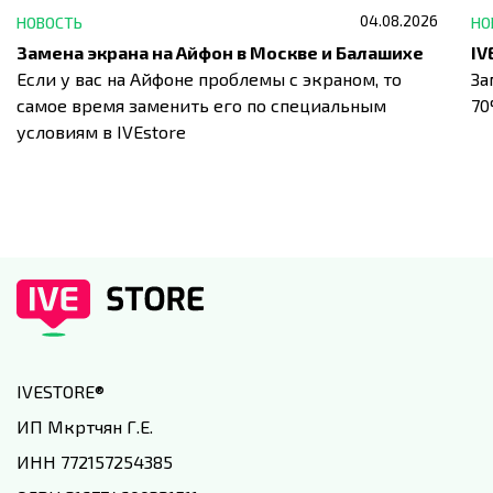
04.08.2026
НОВОСТЬ
НО
Замена экрана на Айфон в Москве и Балашихе
Если у вас на Айфоне проблемы с экраном, то
За
самое время заменить его по специальным
7
условиям в IVEstore
IVESTORE
®
ИП Мкртчян Г.Е.
ИНН 772157254385