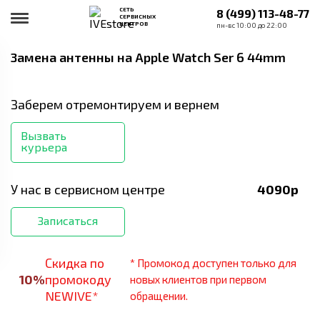
СЕТЬ
8 (499) 113-48-77
СЕРВИСНЫХ
ЦЕНТРОВ
пн-вс 10:00 до 22:00
Замена антенны
на Apple Watch Ser 6 44mm
Заберем отремонтируем и вернем
Вызвать
курьера
У нас в сервисном центре
4090
р
Записаться
Скидка по
* Промокод доступен только для
10
%
промокоду
новых клиентов при первом
NEWIVE*
обращении.