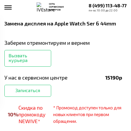
СЕТЬ
8 (499) 113-48-77
СЕРВИСНЫХ
ЦЕНТРОВ
пн-вс 10:00 до 22:00
Замена дисплея
на Apple Watch Ser 6 44mm
Заберем отремонтируем и вернем
Вызвать
курьера
У нас в сервисном центре
15190
р
Записаться
Скидка по
* Промокод доступен только для
10
%
промокоду
новых клиентов при первом
NEWIVE*
обращении.