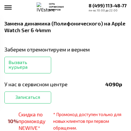
СЕТЬ
8 (499) 113-48-77
СЕРВИСНЫХ
ЦЕНТРОВ
пн-вс 10:00 до 22:00
Замена динамика (Полифонического)
на Apple
Watch Ser 6 44mm
Заберем отремонтируем и вернем
Вызвать
курьера
У нас в сервисном центре
4090
р
Записаться
Скидка по
* Промокод доступен только для
10
%
промокоду
новых клиентов при первом
NEWIVE*
обращении.