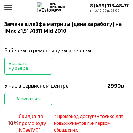
СЕТЬ
8 (499) 113-48-77
СЕРВИСНЫХ
ЦЕНТРОВ
пн-вс 10:00 до 22:00
Замена шлейфа матрицы [цена за работу]
на
iMac 21,5" A1311 Mid 2010
Заберем отремонтируем и вернем
Вызвать
курьера
У нас в сервисном центре
2990
р
Записаться
Скидка по
* Промокод доступен только для
10
%
промокоду
новых клиентов при первом
NEWIVE*
обращении.