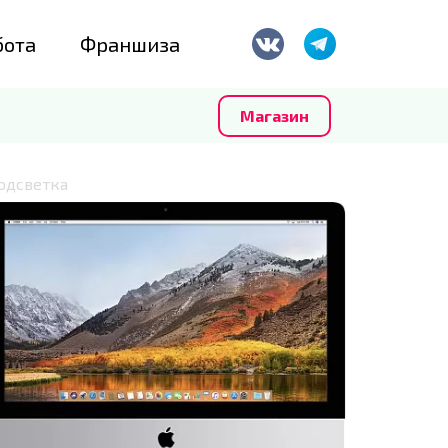
бота
Франшиза
Магазин
одсветка