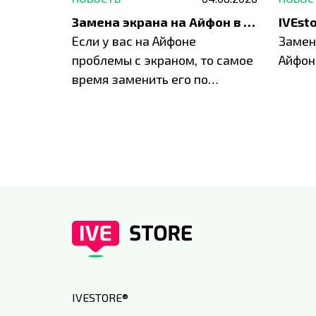
Акция: до -30% на весь ремонт техники Apple
Замена экрана на Айфон в Москве и Балашихе
ю акцию
Если у вас на Айфоне
Замен
а весь
проблемы с экраном, то самое
Айфон
время заменить его по
специальным условиям в
IVEstore
IVESTORE
®