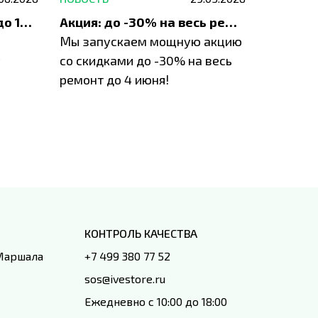
До 1200 ₽ на ремонт и до 1500 ₽ на покупку техники Apple
Акция: до -30% на весь ремонт техники Apple
Мы запускаем мощную акцию
Если у в
у
со скидками до -30% на весь
проблем
ремонт до 4 июня!
время з
специал
IVEstore
КОНТРОЛЬ КАЧЕСТВА
 Маршала
+7 499 380 77 52
sos@ivestore.ru
Ежедневно с 10:00 до 18:00