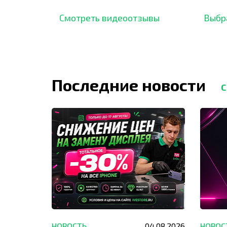
подтверждено сотнями
нара
отзывов,
опыт.
Смотреть видеоотзывы
Выбр
Последние новости
С
29.05.2026
НОВОСТЬ
04.08.2026
НОВОС