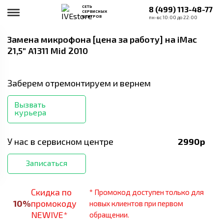
СЕТЬ
8 (499) 113-48-77
СЕРВИСНЫХ
ЦЕНТРОВ
пн-вс 10:00 до 22:00
Замена микрофона [цена за работу]
на iMac
21,5" A1311 Mid 2010
Заберем отремонтируем и вернем
Вызвать
курьера
У нас в сервисном центре
2990
р
Записаться
Скидка по
* Промокод доступен только для
10
%
промокоду
новых клиентов при первом
NEWIVE*
обращении.