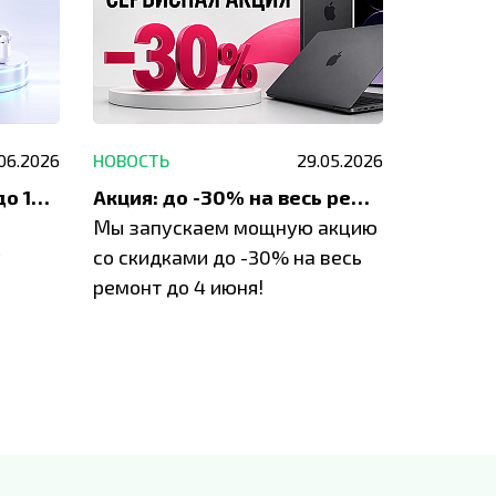
.06.2026
НОВОСТЬ
29.05.2026
НОВОСТЬ
До 1200 ₽ на ремонт и до 1500 ₽ на покупку техники Apple
Акция: до -30% на весь ремонт техники Apple
Мы запускаем мощную акцию
Если у в
у
со скидками до -30% на весь
проблем
ремонт до 4 июня!
время з
специал
IVEstore