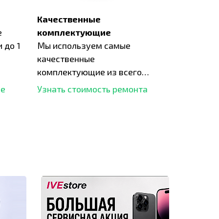
Качественные
е
комплектующие
 до 1
Мы используем самые
качественные
комплектующие из всего
рынка и используем самое
ше
Узнать стоимость ремонта
современное оборудование
для ремонта.