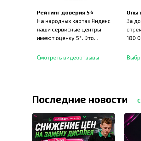
Рейтинг доверия 5⭐
Опыт
На народных картах Яндекс
За д
наши сервисные центры
отре
имеют оценку 5*. Это
180 0
подтверждено сотнями
нара
отзывов,
опыт.
Смотреть видеоотзывы
Выбр
Последние новости
С