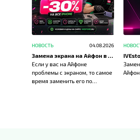
29.05.2026
НОВОСТЬ
04.08.2026
НОВОС
Акция: до -30% на весь ремонт техники Apple
Замена экрана на Айфон в Москве и Балашихе
ю акцию
Если у вас на Айфоне
Замен
а весь
проблемы с экраном, то самое
Айфон
время заменить его по
специальным условиям в
IVEstore