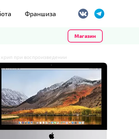
бота
Франшиза
Магазин
 хрип при воспроизведении