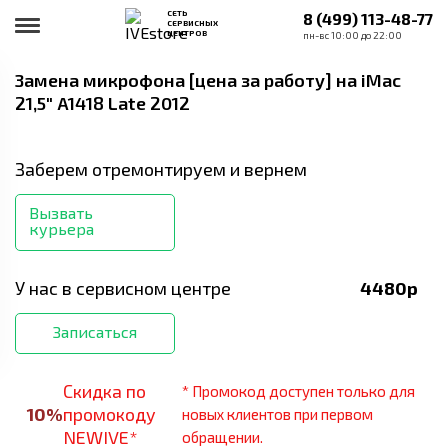
СЕТЬ
8 (499) 113-48-77
СЕРВИСНЫХ
ЦЕНТРОВ
пн-вс 10:00 до 22:00
Замена микрофона [цена за работу]
на iMac
21,5" A1418 Late 2012
Заберем отремонтируем и вернем
Вызвать
курьера
У нас в сервисном центре
4480
р
Записаться
Скидка по
* Промокод доступен только для
10
%
промокоду
новых клиентов при первом
NEWIVE*
обращении.