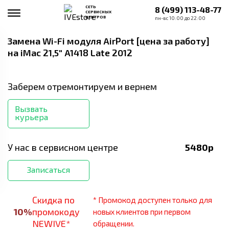
СЕТЬ
8 (499) 113-48-77
СЕРВИСНЫХ
ЦЕНТРОВ
пн-вс 10:00 до 22:00
Замена Wi-Fi модуля AirPort [цена за работу]
на iMac 21,5" A1418 Late 2012
Заберем отремонтируем и вернем
Вызвать
курьера
У нас в сервисном центре
5480
р
Записаться
Скидка по
* Промокод доступен только для
10
%
промокоду
новых клиентов при первом
NEWIVE*
обращении.