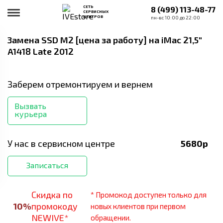
СЕТЬ
8 (499) 113-48-77
СЕРВИСНЫХ
ЦЕНТРОВ
пн-вс 10:00 до 22:00
Замена SSD M2 [цена за работу]
на iMac 21,5"
A1418 Late 2012
Заберем отремонтируем и вернем
Вызвать
курьера
У нас в сервисном центре
5680
р
Записаться
Скидка по
* Промокод доступен только для
10
%
промокоду
новых клиентов при первом
NEWIVE*
обращении.