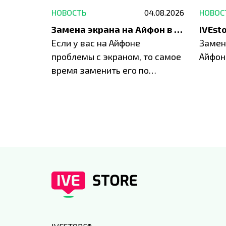
29.05.2026
НОВОСТЬ
04.08.2026
НОВОС
Акция: до -30% на весь ремонт техники Apple
Замена экрана на Айфон в Москве и Балашихе
ю акцию
Если у вас на Айфоне
Замен
а весь
проблемы с экраном, то самое
Айфон
время заменить его по
специальным условиям в
IVEstore