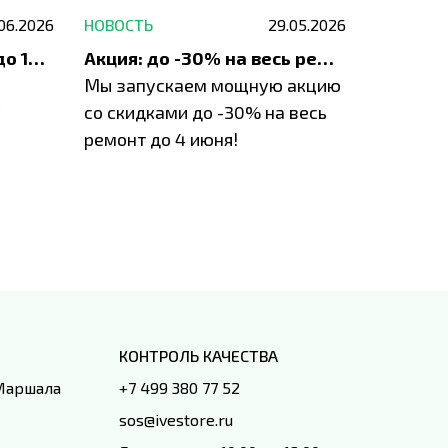
.06.2026
НОВОСТЬ
29.05.2026
НОВОСТЬ
До 1200 ₽ на ремонт и до 1500 ₽ на покупку техники Apple
Акция: до -30% на весь ремонт техники Apple
Мы запускаем мощную акцию
Если у в
у
со скидками до -30% на весь
проблем
ремонт до 4 июня!
время з
специал
IVEstore
КОНТРОЛЬ КАЧЕСТВА
 Маршала
+7 499 380 77 52
sos@ivestore.ru