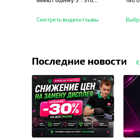
имеют оценку 5*. Это
180 0
подтверждено сотнями
нара
отзывов,
опыт.
Смотреть видеоотзывы
Выбр
Последние новости
С