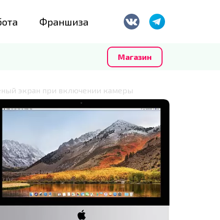
бота
Франшиза
Магазин
ёный экран при включении камеры