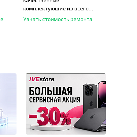
качественные
комплектующие из всего
рынка и используем самое
ше
Узнать стоимость ремонта
современное оборудование
для ремонта.