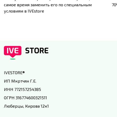
самое время заменить его по специальным
7
условиям в IVEstore
IVESTORE
®
ИП Мкртчян Г.Е.
ИНН 772157254385
ОГРН 316774600321511
Люберцы, Кирова 12к1