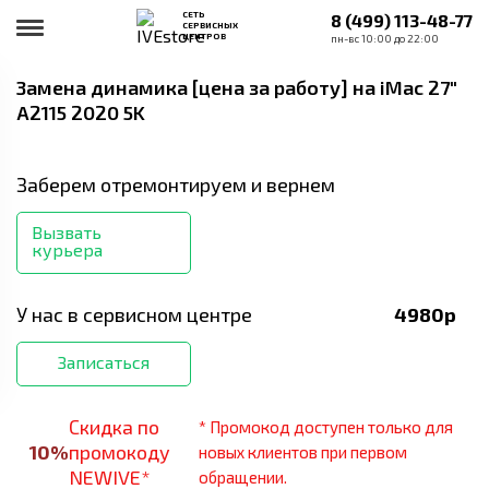
СЕТЬ
8 (499) 113-48-77
СЕРВИСНЫХ
ЦЕНТРОВ
пн-вс 10:00 до 22:00
Замена динамика [цена за работу]
на iMac 27"
A2115 2020 5K
Заберем отремонтируем и вернем
Вызвать
курьера
У нас в сервисном центре
4980
р
Записаться
Скидка по
* Промокод доступен только для
10
%
промокоду
новых клиентов при первом
NEWIVE*
обращении.