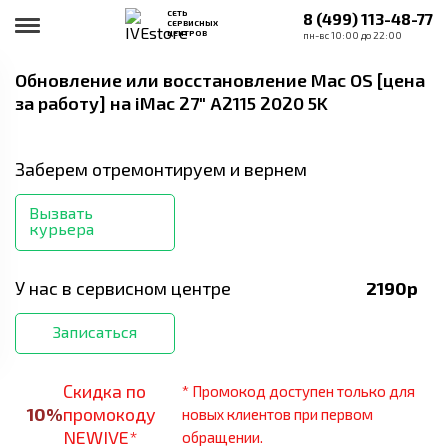
СЕТЬ
8 (499) 113-48-77
СЕРВИСНЫХ
ЦЕНТРОВ
пн-вс 10:00 до 22:00
Обновление или восстановление Mac OS [цена
за работу]
на iMac 27" A2115 2020 5K
Заберем отремонтируем и вернем
Вызвать
курьера
У нас в сервисном центре
2190
р
Записаться
Скидка по
* Промокод доступен только для
10
%
промокоду
новых клиентов при первом
NEWIVE*
обращении.