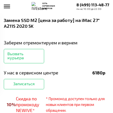
СЕТЬ
8 (499) 113-48-77
СЕРВИСНЫХ
ЦЕНТРОВ
пн-вс 10:00 до 22:00
Замена SSD M2 [цена за работу]
на iMac 27"
A2115 2020 5K
Заберем отремонтируем и вернем
Вызвать
курьера
У нас в сервисном центре
6180
р
Записаться
Скидка по
* Промокод доступен только для
10
%
промокоду
новых клиентов при первом
NEWIVE*
обращении.