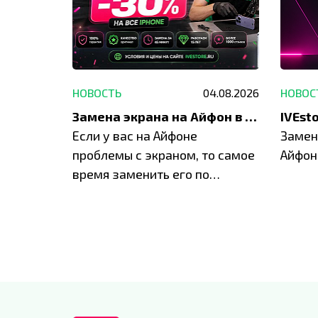
29.05.2026
НОВОСТЬ
04.08.2026
НОВОС
Акция: до -30% на весь ремонт техники Apple
Замена экрана на Айфон в Москве и Балашихе
ю акцию
Если у вас на Айфоне
Замен
а весь
проблемы с экраном, то самое
Айфон
время заменить его по
специальным условиям в
IVEstore