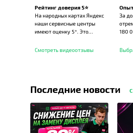
Рейтинг доверия 5⭐
Опыт
На народных картах Яндекс
За д
наши сервисные центры
отре
имеют оценку 5*. Это
180 0
подтверждено сотнями
нара
отзывов,
опыт.
Смотреть видеоотзывы
Выбр
Последние новости
С