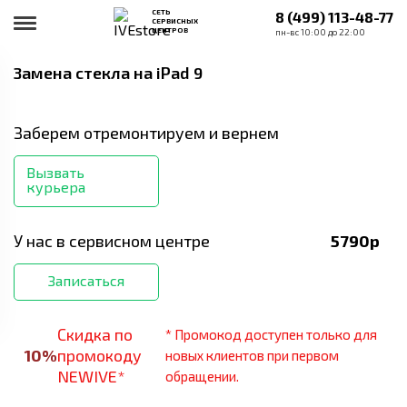
СЕТЬ
8 (499) 113-48-77
СЕРВИСНЫХ
ЦЕНТРОВ
пн-вс 10:00 до 22:00
Замена стекла
на iPad 9
Заберем отремонтируем и вернем
Вызвать
курьера
У нас в сервисном центре
5790
р
Записаться
Скидка по
* Промокод доступен только для
10
%
промокоду
новых клиентов при первом
NEWIVE*
обращении.