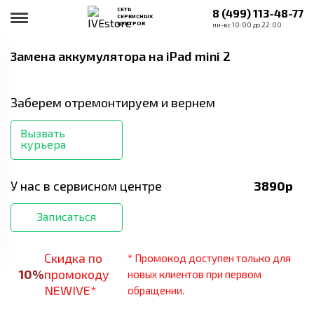
СЕТЬ
8 (499) 113-48-77
СЕРВИСНЫХ
ЦЕНТРОВ
пн-вс 10:00 до 22:00
Замена аккумулятора
на iPad mini 2
Заберем отремонтируем и вернем
Вызвать
курьера
У нас в сервисном центре
3890
р
Записаться
Скидка по
* Промокод доступен только для
10
%
промокоду
новых клиентов при первом
NEWIVE*
обращении.