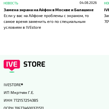
04.08.2026
НОВОСТЬ
НО
Замена экрана на Айфон в Москве и Балашихе
Если у вас на Айфоне проблемы с экраном, то
За
самое время заменить его по специальным
7
условиям в IVEstore
IVESTORE
®
ИП Мкртчян Г.Е.
ИНН 772157254385
ОГРН 316774600321511