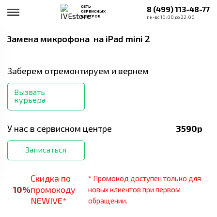
СЕТЬ
8 (499) 113-48-77
СЕРВИСНЫХ
ЦЕНТРОВ
пн-вс 10:00 до 22:00
Замена микрофона
на iPad mini 2
Заберем отремонтируем и вернем
Вызвать
курьера
У нас в сервисном центре
3590
р
Записаться
Скидка по
* Промокод доступен только для
10
%
промокоду
новых клиентов при первом
NEWIVE*
обращении.