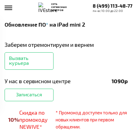
СЕТЬ
8 (499) 113-48-77
СЕРВИСНЫХ
ЦЕНТРОВ
пн-вс 10:00 до 22:00
Обновление ПО
*
на iPad mini 2
Заберем отремонтируем и вернем
Вызвать
курьера
У нас в сервисном центре
1090
р
Записаться
Скидка по
* Промокод доступен только для
10
%
промокоду
новых клиентов при первом
NEWIVE*
обращении.