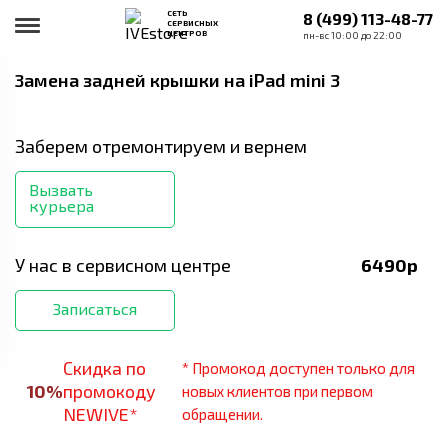
СЕТЬ
8 (499) 113-48-77
СЕРВИСНЫХ
ЦЕНТРОВ
пн-вс 10:00 до 22:00
Замена задней крышки
на iPad mini 3
Заберем отремонтируем и вернем
Вызвать
курьера
У нас в сервисном центре
6490
р
Записаться
Скидка по
* Промокод доступен только для
10
%
промокоду
новых клиентов при первом
NEWIVE*
обращении.