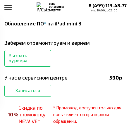
СЕТЬ
8 (499) 113-48-77
СЕРВИСНЫХ
ЦЕНТРОВ
пн-вс 10:00 до 22:00
Обновление ПО
*
на iPad mini 3
Заберем отремонтируем и вернем
Вызвать
курьера
У нас в сервисном центре
590
р
Записаться
Скидка по
* Промокод доступен только для
10
%
промокоду
новых клиентов при первом
NEWIVE*
обращении.