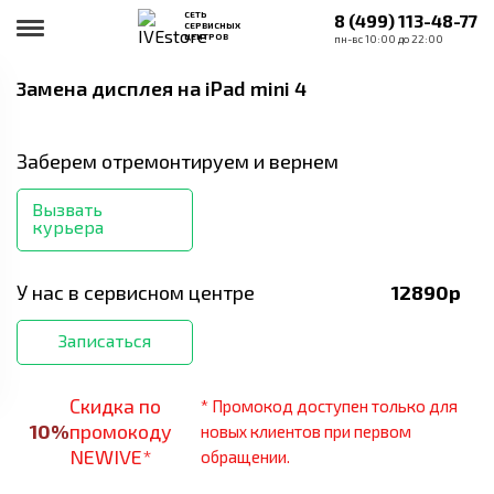
СЕТЬ
8 (499) 113-48-77
СЕРВИСНЫХ
ЦЕНТРОВ
пн-вс 10:00 до 22:00
Замена дисплея
на iPad mini 4
Заберем отремонтируем и вернем
Вызвать
курьера
У нас в сервисном центре
12890
р
Записаться
Скидка по
* Промокод доступен только для
10
%
промокоду
новых клиентов при первом
NEWIVE*
обращении.