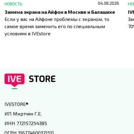
04.08.2026
НОВОСТЬ
НО
Замена экрана на Айфон в Москве и Балашихе
Если у вас на Айфоне проблемы с экраном, то
За
самое время заменить его по специальным
7
условиям в IVEstore
IVESTORE
®
ИП Мкртчян Г.Е.
ИНН 772157254385
ОГРН 316774600321511