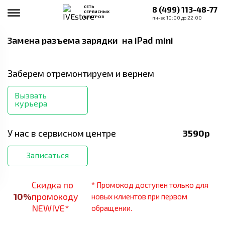
СЕТЬ
8 (499) 113-48-77
СЕРВИСНЫХ
ЦЕНТРОВ
пн-вс 10:00 до 22:00
Замена разъема зарядки
на iPad mini
Заберем отремонтируем и вернем
Вызвать
курьера
У нас в сервисном центре
3590
р
Записаться
Скидка по
* Промокод доступен только для
10
%
промокоду
новых клиентов при первом
NEWIVE*
обращении.