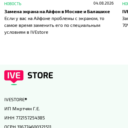
04.08.2026
НОВОСТЬ
НО
Замена экрана на Айфон в Москве и Балашихе
Если у вас на Айфоне проблемы с экраном, то
За
самое время заменить его по специальным
7
условиям в IVEstore
IVESTORE
®
ИП Мкртчян Г.Е.
ИНН 772157254385
ОГРН 316774600321511