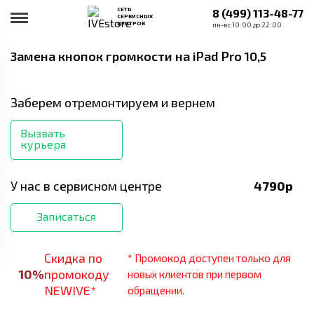
СЕТЬ
8 (499) 113-48-77
СЕРВИСНЫХ
ЦЕНТРОВ
пн-вс 10:00 до 22:00
Замена кнопок громкости
на iPad Pro 10,5
Заберем отремонтируем и вернем
Вызвать
курьера
У нас в сервисном центре
4790
р
Записаться
Скидка по
* Промокод доступен только для
10
%
промокоду
новых клиентов при первом
NEWIVE*
обращении.