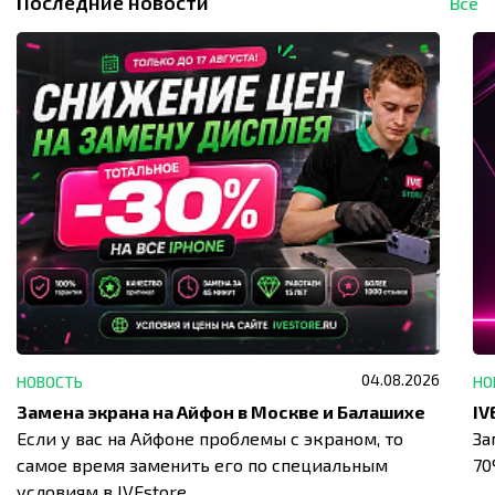
Последние новости
Все
04.08.2026
НОВОСТЬ
НО
Замена экрана на Айфон в Москве и Балашихе
Если у вас на Айфоне проблемы с экраном, то
За
самое время заменить его по специальным
7
условиям в IVEstore