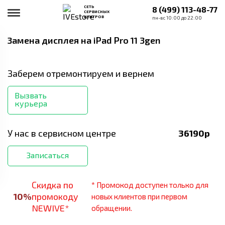
СЕТЬ
8 (499) 113-48-77
СЕРВИСНЫХ
ЦЕНТРОВ
пн-вс 10:00 до 22:00
Замена дисплея
на iPad Pro 11 3gen
Заберем отремонтируем и вернем
Вызвать
курьера
У нас в сервисном центре
36190
р
Записаться
Скидка по
* Промокод доступен только для
10
%
промокоду
новых клиентов при первом
NEWIVE*
обращении.