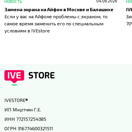
04.08.2026
НОВОСТЬ
НО
Замена экрана на Айфон в Москве и Балашихе
Если у вас на Айфоне проблемы с экраном, то
За
самое время заменить его по специальным
7
условиям в IVEstore
IVESTORE
®
ИП Мкртчян Г.Е.
ИНН 772157254385
ОГРН 316774600321511