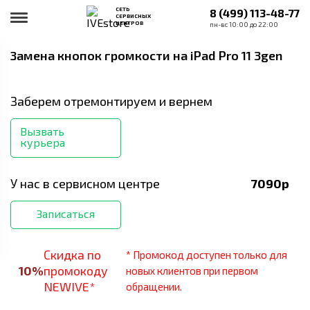
СЕТЬ
8 (499) 113-48-77
СЕРВИСНЫХ
ЦЕНТРОВ
пн-вс 10:00 до 22:00
Замена кнопок громкости
на iPad Pro 11 3gen
Заберем отремонтируем и вернем
Вызвать
курьера
У нас в сервисном центре
7090
р
Записаться
Скидка по
* Промокод доступен только для
10
%
промокоду
новых клиентов при первом
NEWIVE*
обращении.