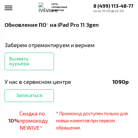
СЕТЬ
8 (499) 113-48-77
СЕРВИСНЫХ
ЦЕНТРОВ
пн-вс 10:00 до 22:00
Обновление ПО
*
на iPad Pro 11 3gen
Заберем отремонтируем и вернем
Вызвать
курьера
У нас в сервисном центре
1090
р
Записаться
Скидка по
* Промокод доступен только для
10
%
промокоду
новых клиентов при первом
NEWIVE*
обращении.