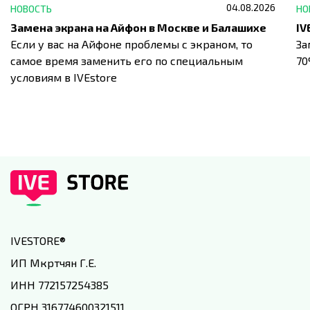
04.08.2026
НОВОСТЬ
НО
Замена экрана на Айфон в Москве и Балашихе
Если у вас на Айфоне проблемы с экраном, то
За
самое время заменить его по специальным
7
условиям в IVEstore
IVESTORE
®
ИП Мкртчян Г.Е.
ИНН 772157254385
ОГРН 316774600321511