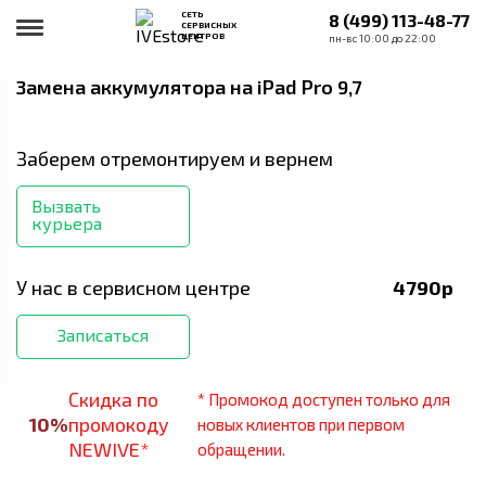
СЕТЬ
8 (499) 113-48-77
СЕРВИСНЫХ
ЦЕНТРОВ
пн-вс 10:00 до 22:00
Замена аккумулятора
на iPad Pro 9,7
Заберем отремонтируем и вернем
Вызвать
курьера
У нас в сервисном центре
4790
р
Записаться
Скидка по
* Промокод доступен только для
10
%
промокоду
новых клиентов при первом
NEWIVE*
обращении.