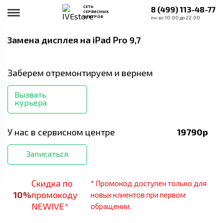
СЕТЬ
8 (499) 113-48-77
СЕРВИСНЫХ
ЦЕНТРОВ
пн-вс 10:00 до 22:00
Замена дисплея
на iPad Pro 9,7
Заберем отремонтируем и вернем
Вызвать
курьера
У нас в сервисном центре
19790
р
Записаться
Скидка по
* Промокод доступен только для
10
%
промокоду
новых клиентов при первом
NEWIVE*
обращении.