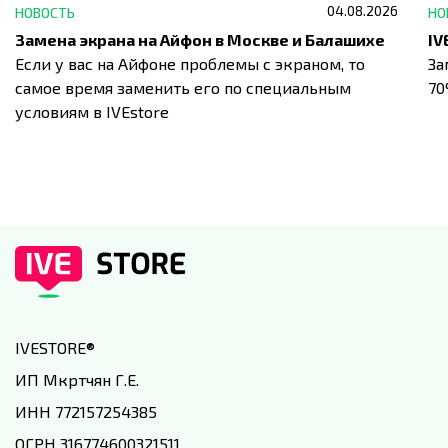
04.08.2026
НОВОСТЬ
НО
Замена экрана на Айфон в Москве и Балашихе
Если у вас на Айфоне проблемы с экраном, то
За
самое время заменить его по специальным
7
условиям в IVEstore
IVESTORE
®
ИП Мкртчян Г.Е.
ИНН 772157254385
ОГРН 316774600321511