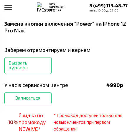
СЕТЬ
8 (499) 113-48-77
СЕРВИСНЫХ
ЦЕНТРОВ
пн-вс 10:00 до 22:00
Замена кнопки включения "Power"
на iPhone 12
Pro Max
Заберем отремонтируем и вернем
Вызвать
курьера
У нас в сервисном центре
4990
р
Записаться
Скидка по
* Промокод доступен только для
10
%
промокоду
новых клиентов при первом
NEWIVE*
обращении.