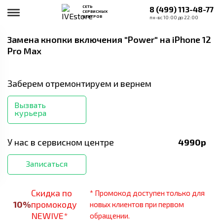
СЕТЬ
8 (499) 113-48-77
СЕРВИСНЫХ
ЦЕНТРОВ
пн-вс 10:00 до 22:00
Замена кнопки включения "Power"
на iPhone 12
Pro Max
Заберем отремонтируем и вернем
Вызвать
курьера
У нас в сервисном центре
4990
р
Записаться
Скидка по
* Промокод доступен только для
10
%
промокоду
новых клиентов при первом
NEWIVE*
обращении.