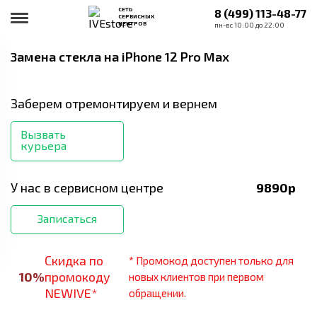
СЕТЬ
8 (499) 113-48-77
СЕРВИСНЫХ
ЦЕНТРОВ
пн-вс 10:00 до 22:00
Замена стекла
на iPhone 12 Pro Max
Заберем отремонтируем и вернем
Вызвать
курьера
У нас в сервисном центре
9890
р
Записаться
Скидка по
* Промокод доступен только для
10
%
промокоду
новых клиентов при первом
NEWIVE*
обращении.