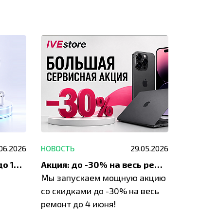
.06.2026
НОВОСТЬ
29.05.2026
НОВОСТЬ
До 1200 ₽ на ремонт и до 1500 ₽ на покупку техники Apple
Акция: до -30% на весь ремонт техники Apple
Мы запускаем мощную акцию
Если у в
у
со скидками до -30% на весь
проблем
ремонт до 4 июня!
время з
специал