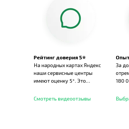
Рейтинг доверия 5⭐
Опыт
На народных картах Яндекс
За д
наши сервисные центры
отре
имеют оценку 5*. Это
180 0
подтверждено сотнями
нара
отзывов,
опыт.
Смотреть видеоотзывы
Выбр