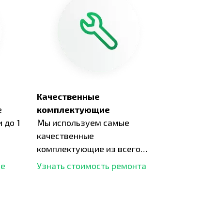
Качественные
е
комплектующие
 до 1
Мы используем самые
качественные
комплектующие из всего
рынка и используем самое
ше
Узнать стоимость ремонта
современное оборудование
для ремонта.