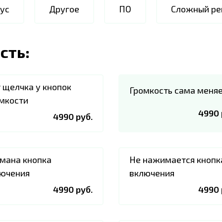
ус
Другое
ПО
Сложный ре
сть:
 щелчка у кнопок
Громкость сама меня
мкости
4990 
4990 руб.
мана кнопка
Не нажимается кнопк
ючения
включения
4990 руб.
4990 