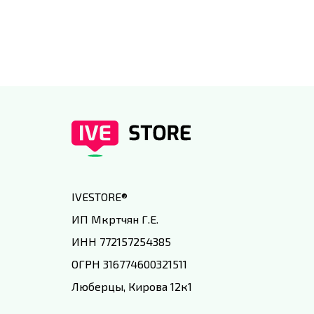
IVEstore
IVESTORE
®
ИП Мкртчян Г.Е.
ИНН 772157254385
ОГРН 316774600321511
Люберцы, Кирова 12к1