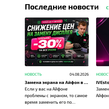
Последние новости
С
29.05.2026
НОВОСТЬ
04.08.2026
НОВОС
Акция: до -30% на весь ремонт техники Apple
Замена экрана на Айфон в Москве и Балашихе
ю акцию
Если у вас на Айфоне
Замен
а весь
проблемы с экраном, то самое
Айфон
время заменить его по
специальным условиям в