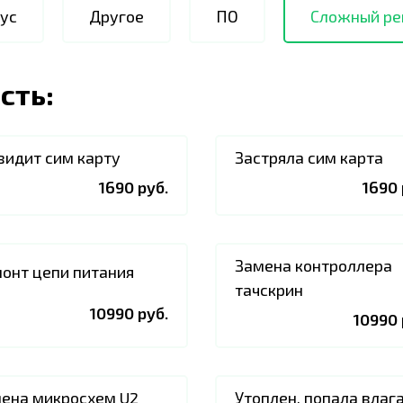
ус
Другое
ПО
Сложный ре
сть:
видит сим карту
Застряла сим карта
1690 руб.
1690 
Замена контроллера
онт цепи питания
тачскрин
10990 руб.
10990 
ена микросхем U2
Утоплен, попала влаг