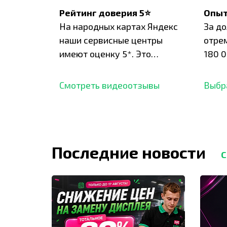
Рейтинг доверия 5⭐
Опыт
На народных картах Яндекс
За д
наши сервисные центры
отре
имеют оценку 5*. Это
180 0
подтверждено сотнями
нара
отзывов,
опыт.
Смотреть видеоотзывы
Выбр
Последние новости
С