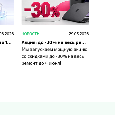
.06.2026
НОВОСТЬ
29.05.2026
НОВОСТЬ
До 1200 ₽ на ремонт и до 1500 ₽ на покупку техники Apple
Акция: до -30% на весь ремонт техники Apple
Мы запускаем мощную акцию
Если у в
у
со скидками до -30% на весь
проблем
ремонт до 4 июня!
время з
специал
IVEstore