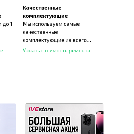
Качественные
е
комплектующие
 до 1
Мы используем самые
качественные
комплектующие из всего
рынка и используем самое
ше
Узнать стоимость ремонта
современное оборудование
для ремонта.