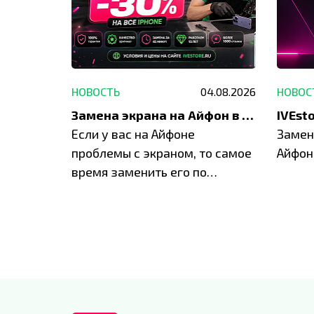
29.05.2026
НОВОСТЬ
04.08.2026
НОВОС
Акция: до -30% на весь ремонт техники Apple
Замена экрана на Айфон в Москве и Балашихе
ю акцию
Если у вас на Айфоне
Замен
а весь
проблемы с экраном, то самое
Айфон
время заменить его по
специальным условиям в
IVEstore