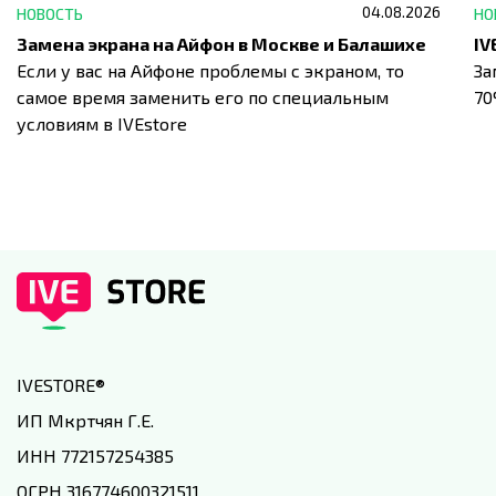
04.08.2026
НОВОСТЬ
НО
Замена экрана на Айфон в Москве и Балашихе
Если у вас на Айфоне проблемы с экраном, то
За
самое время заменить его по специальным
7
условиям в IVEstore
IVESTORE
®
ИП Мкртчян Г.Е.
ИНН 772157254385
ОГРН 316774600321511