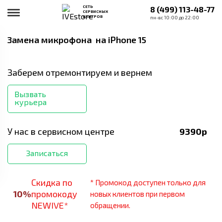
СЕТЬ
8 (499) 113-48-77
СЕРВИСНЫХ
ЦЕНТРОВ
пн-вс 10:00 до 22:00
Замена микрофона
на iPhone 15
Заберем отремонтируем и вернем
Вызвать
курьера
У нас в сервисном центре
9390
р
Записаться
Скидка по
* Промокод доступен только для
10
%
промокоду
новых клиентов при первом
NEWIVE*
обращении.