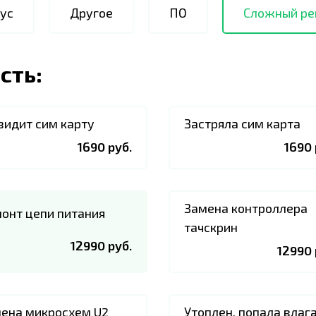
ус
Другое
ПО
Сложный ре
сть:
видит сим карту
Застряла сим карта
1690 руб.
1690 
Замена контроллера
онт цепи питания
тачскрин
12990 руб.
12990 
ена микросхем U2
Утоплен, попала влаг