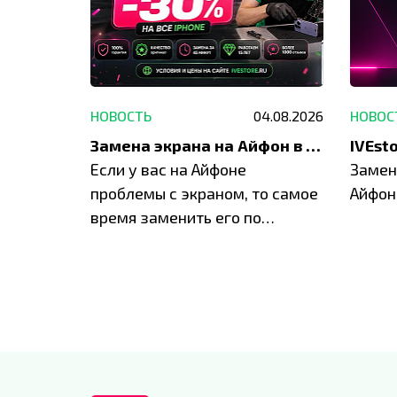
29.05.2026
НОВОСТЬ
04.08.2026
НОВОС
Акция: до -30% на весь ремонт техники Apple
Замена экрана на Айфон в Москве и Балашихе
ю акцию
Если у вас на Айфоне
Замен
а весь
проблемы с экраном, то самое
Айфон
время заменить его по
специальным условиям в
IVEstore