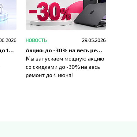
.06.2026
НОВОСТЬ
29.05.2026
НОВОСТЬ
До 1200 ₽ на ремонт и до 1500 ₽ на покупку техники Apple
Акция: до -30% на весь ремонт техники Apple
Мы запускаем мощную акцию
Если у в
у
со скидками до -30% на весь
проблем
ремонт до 4 июня!
время з
специал
IVEstore