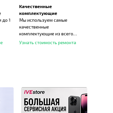
Качественные
е
комплектующие
 до 1
Мы используем самые
качественные
комплектующие из всего
рынка и используем самое
ше
Узнать стоимость ремонта
современное оборудование
для ремонта.