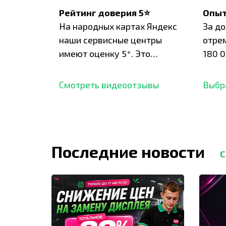
Рейтинг доверия 5⭐
Опыт
На народных картах Яндекс
За д
наши сервисные центры
отре
имеют оценку 5*. Это
180 0
подтверждено сотнями
нара
отзывов,
опыт.
Смотреть видеоотзывы
Выбр
Последние новости
С