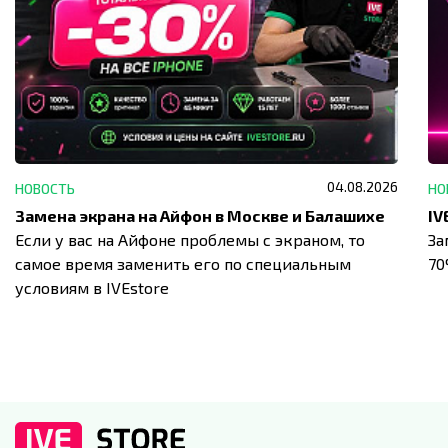
04.08.2026
НОВОСТЬ
НО
Замена экрана на Айфон в Москве и Балашихе
Если у вас на Айфоне проблемы с экраном, то
За
самое время заменить его по специальным
7
условиям в IVEstore