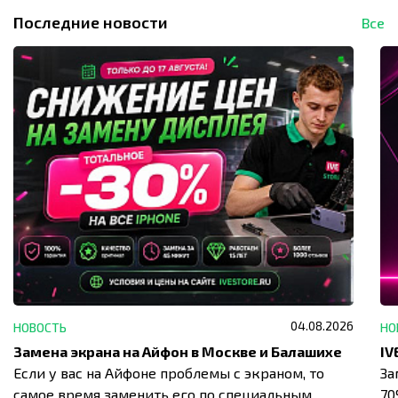
Последние новости
Все
04.08.2026
НОВОСТЬ
НО
Замена экрана на Айфон в Москве и Балашихе
Если у вас на Айфоне проблемы с экраном, то
За
самое время заменить его по специальным
7