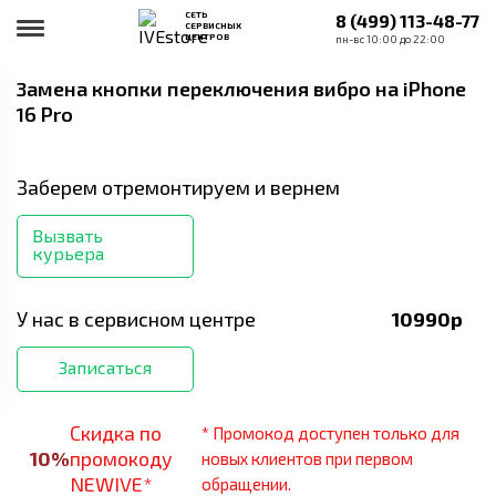
СЕТЬ
8 (499) 113-48-77
СЕРВИСНЫХ
ЦЕНТРОВ
пн-вс 10:00 до 22:00
Замена кнопки переключения вибро
на iPhone
16 Pro
Заберем отремонтируем и вернем
Вызвать
курьера
У нас в сервисном центре
10990
р
Записаться
Скидка по
* Промокод доступен только для
10
%
промокоду
новых клиентов при первом
NEWIVE*
обращении.