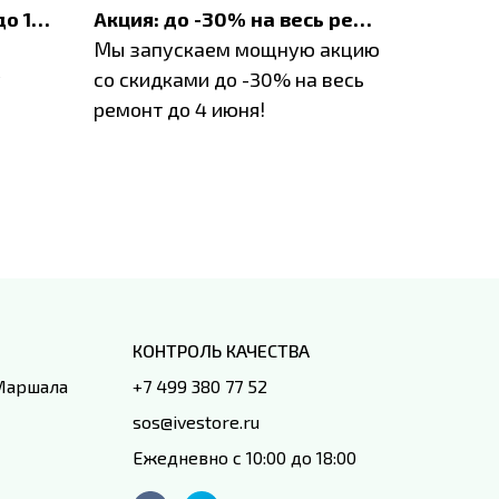
До 1200 ₽ на ремонт и до 1500 ₽ на покупку техники Apple
Акция: до -30% на весь ремонт техники Apple
Мы запускаем мощную акцию
Если у в
у
со скидками до -30% на весь
проблем
ремонт до 4 июня!
время з
специал
IVEstore
КОНТРОЛЬ КАЧЕСТВА
 Маршала
+7 499 380 77 52
sos@ivestore.ru
Ежедневно с 10:00 до 18:00