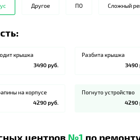
ус
Другое
ПО
Сложный ре
сть:
одит крышка
Разбита крышка
3490 руб.
3490 
апины на корпусе
Погнуто устройство
4290 руб.
4290 
исных центров
№1
по ремонту