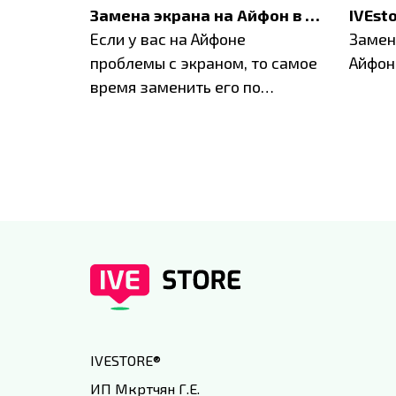
Акция: до -30% на весь ремонт техники Apple
Замена экрана на Айфон в Москве и Балашихе
ю акцию
Если у вас на Айфоне
Замен
а весь
проблемы с экраном, то самое
Айфон
время заменить его по
специальным условиям в
IVEstore
IVESTORE
®
ИП Мкртчян Г.Е.