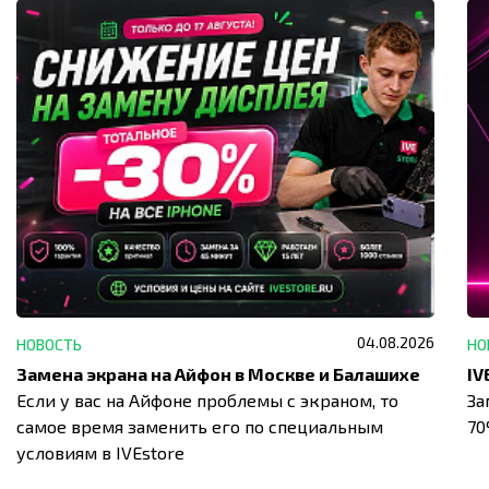
04.08.2026
НОВОСТЬ
НО
Замена экрана на Айфон в Москве и Балашихе
Если у вас на Айфоне проблемы с экраном, то
За
самое время заменить его по специальным
7
условиям в IVEstore