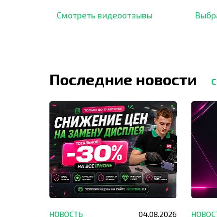
отзывов,
опыт.
Смотреть видеоотзывы
Выбр
Последние новости
С
29.05.2026
НОВОСТЬ
04.08.2026
НОВОС