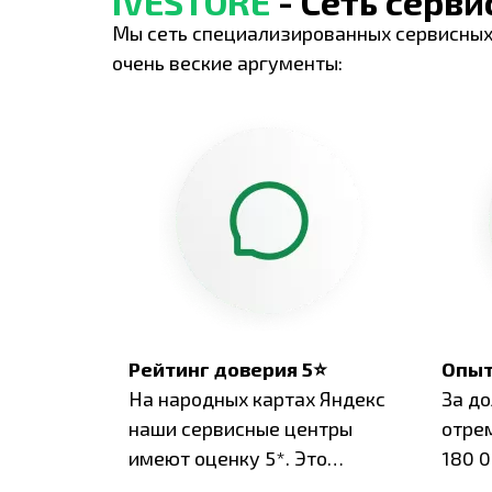
IVESTORE
- Сеть серв
Мы сеть специализированных сервисных
очень веские аргументы:
Рейтинг доверия 5⭐
Опыт
На народных картах Яндекс
За д
наши сервисные центры
отре
имеют оценку 5*. Это
180 0
подтверждено сотнями
нара