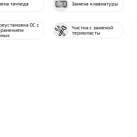
мена тачпеда
Замена клавиатуры
реустановка ОС с
Чистка с заменой
хранением
термопасты
нных