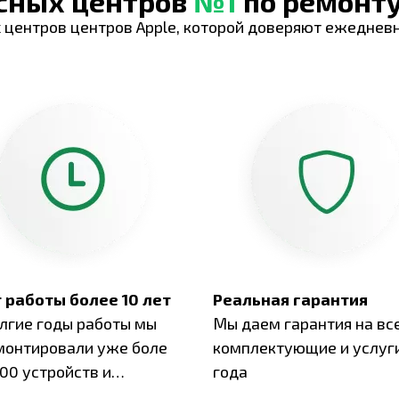
исных центров
№1
по ремонту
 центров центров Apple, которой доверяют ежеднев
 работы более 10 лет
Реальная гарантия
олгие годы работы мы
Мы даем гарантия на вс
монтировали уже боле
комплектующие и услуги
00 устройств и
года
ботали безупречный