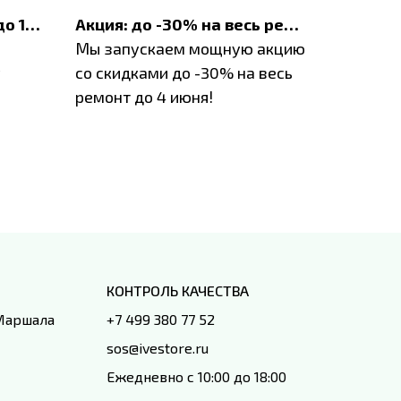
До 1200 ₽ на ремонт и до 1500 ₽ на покупку техники Apple
Акция: до -30% на весь ремонт техники Apple
Мы запускаем мощную акцию
Если у в
у
со скидками до -30% на весь
проблем
ремонт до 4 июня!
время з
специал
IVEstore
КОНТРОЛЬ КАЧЕСТВА
 Маршала
+7 499 380 77 52
sos@ivestore.ru
Ежедневно с 10:00 до 18:00