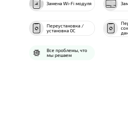
Замена Wi-Fi модуля
За
Пе
Переустановка /
со
установка ОС
да
Все проблемы, что
мы решаем