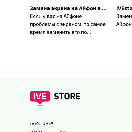
Акция: до -30% на весь ремонт техники Apple
Замена экрана на Айфон в Москве и Балашихе
ю акцию
Если у вас на Айфоне
Замен
а весь
проблемы с экраном, то самое
Айфон
время заменить его по
специальным условиям в
IVEstore
IVESTORE
®