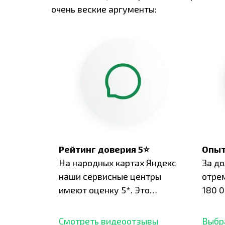
очень веские аргументы:
Рейтинг доверия 5⭐
Опыт
На народных картах Яндекс
За д
наши сервисные центры
отре
имеют оценку 5*. Это
180 0
подтверждено сотнями
нара
отзывов,
опыт.
Смотреть видеоотзывы
Выбр