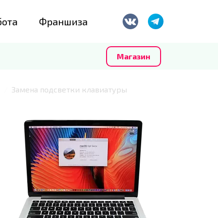
бота
Франшиза
Магазин
Замена подсветки клавиатуры