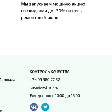
Мы запускаем мощную акцию
Если у в
у
со скидками до -30% на весь
проблем
ремонт до 4 июня!
время з
специал
IVEstore
КОНТРОЛЬ КАЧЕСТВА
 Маршала
+7 499 380 77 52
sos@ivestore.ru
Ежедневно с 10:00 до 18:00
00