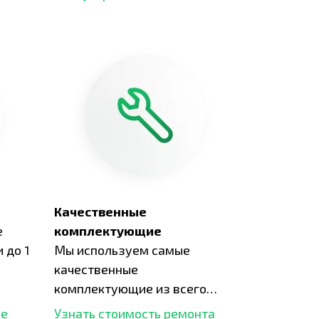
Качественные
е
комплектующие
 до 1
Мы используем самые
качественные
комплектующие из всего
рынка и используем самое
ше
Узнать стоимость ремонта