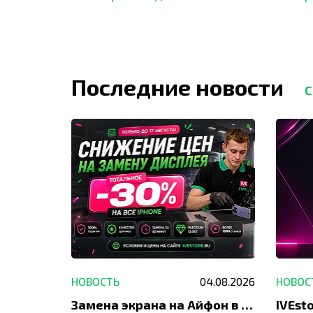
Последние новости
С
29.05.2026
НОВОСТЬ
04.08.2026
НОВОС
Акция: до -30% на весь ремонт техники Apple
Замена экрана на Айфон в Москве и Балашихе