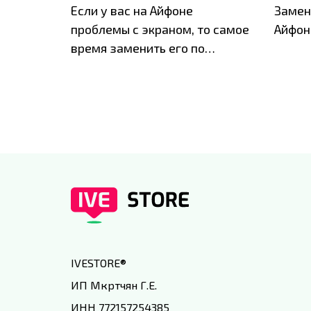
ю акцию
Если у вас на Айфоне
Замен
а весь
проблемы с экраном, то самое
Айфон
время заменить его по
специальным условиям в
IVEstore
IVESTORE
®
ИП Мкртчян Г.Е.
ИНН 772157254385