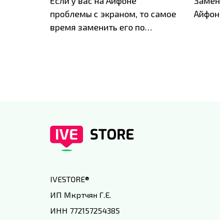
ю акцию
Если у вас на Айфоне
Замен
а весь
проблемы с экраном, то самое
Айфон
время заменить его по
специальным условиям в
IVEstore
IVESTORE
®
ИП Мкртчян Г.Е.
ИНН 772157254385