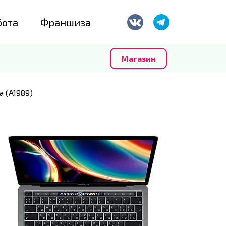
бота
Франшиза
Магазин
a (A1989)