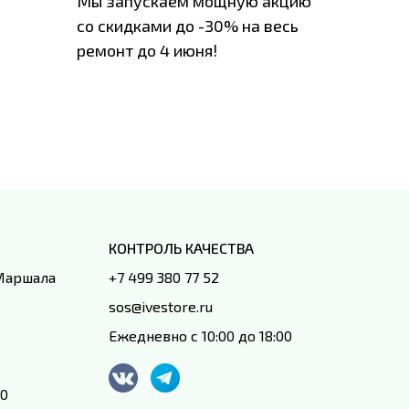
Мы запускаем мощную акцию
Если у в
у
со скидками до -30% на весь
проблем
ремонт до 4 июня!
время з
специал
IVEstore
КОНТРОЛЬ КАЧЕСТВА
 Маршала
+7 499 380 77 52
sos@ivestore.ru
Ежедневно с 10:00 до 18:00
00