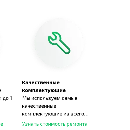
Качественные
е
комплектующие
 до 1
Мы используем самые
качественные
комплектующие из всего
рынка и используем самое
ше
Узнать стоимость ремонта
современное оборудование