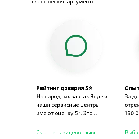
очень веские аргументы:
Рейтинг доверия 5⭐
Опыт
На народных картах Яндекс
За д
наши сервисные центры
отре
имеют оценку 5*. Это
180 0
подтверждено сотнями
нара
отзывов,
опыт.
Смотреть видеоотзывы
Выбр