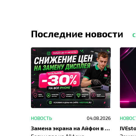
Последние новости
С
29.05.2026
НОВОСТЬ
04.08.2026
НОВОС
Акция: до -30% на весь ремонт техники Apple
Замена экрана на Айфон в Москве и Балашихе