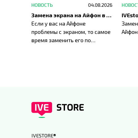
29.05.2026
НОВОСТЬ
04.08.2026
НОВОС
Акция: до -30% на весь ремонт техники Apple
Замена экрана на Айфон в Москве и Балашихе
ю акцию
Если у вас на Айфоне
Замен
а весь
проблемы с экраном, то самое
Айфон
время заменить его по
специальным условиям в
IVEstore
IVESTORE
®