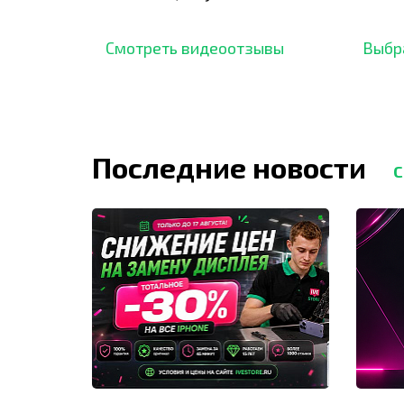
подтверждено сотнями
нара
отзывов,
опыт.
Смотреть видеоотзывы
Выбр
Последние новости
С