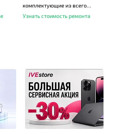
комплектующие из всего
рынка и используем самое
ше
Узнать стоимость ремонта
современное оборудование
для ремонта.