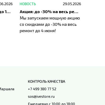
.06.2026
НОВОСТЬ
29.05.2026
НОВОСТЬ
До 1200 ₽ на ремонт и до 1500 ₽ на покупку техники Apple
Акция: до -30% на весь ремонт техники Apple
Мы запускаем мощную акцию
Если у в
у
со скидками до -30% на весь
проблем
ремонт до 4 июня!
время з
специал
IVEstore
КОНТРОЛЬ КАЧЕСТВА
 Маршала
+7 499 380 77 52
sos@ivestore.ru
Ежедневно с 10:00 до 18:00