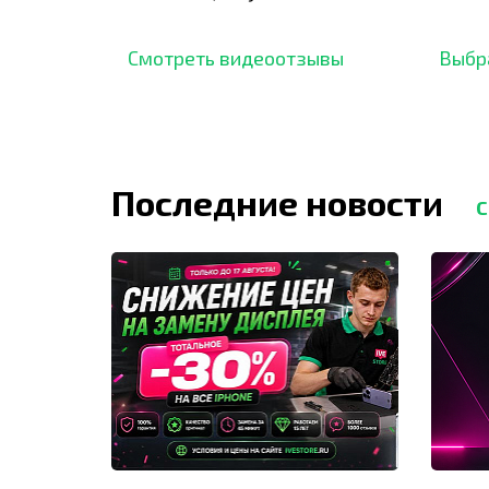
подтверждено сотнями
нара
отзывов,
опыт.
Смотреть видеоотзывы
Выбр
Последние новости
С