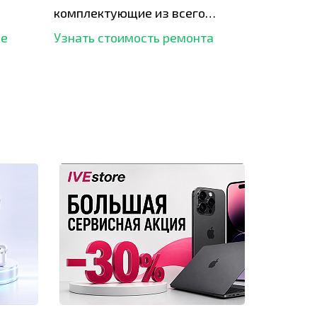
комплектующие из всего
рынка и используем самое
ше
Узнать стоимость ремонта
современное оборудование
для ремонта.