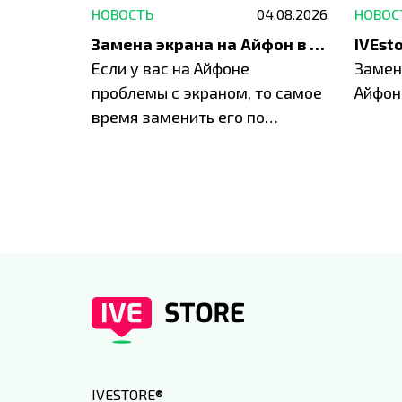
29.05.2026
НОВОСТЬ
04.08.2026
НОВОС
Акция: до -30% на весь ремонт техники Apple
Замена экрана на Айфон в Москве и Балашихе
ю акцию
Если у вас на Айфоне
Замен
а весь
проблемы с экраном, то самое
Айфон
время заменить его по
специальным условиям в
IVEstore
IVESTORE
®