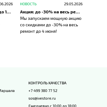
.06.2026
НОВОСТЬ
29.05.2026
НОВОСТЬ
До 1200 ₽ на ремонт и до 1500 ₽ на покупку техники Apple
Акция: до -30% на весь ремонт техники Apple
Мы запускаем мощную акцию
Если у в
у
со скидками до -30% на весь
проблем
ремонт до 4 июня!
время з
специал
IVEstore
КОНТРОЛЬ КАЧЕСТВА
 Маршала
+7 499 380 77 52
sos@ivestore.ru
Ежедневно с 10:00 до 18:00