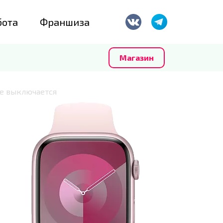
бота
Франшиза
Магазин
е выключается