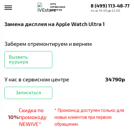
СЕТЬ
8 (499) 113-48-77
СЕРВИСНЫХ
ЦЕНТРОВ
пн-вс 10:00 до 22:00
Замена дисплея
на Apple Watch Ultra 1
Заберем отремонтируем и вернем
Вызвать
курьера
У нас в сервисном центре
34790
р
Записаться
Скидка по
* Промокод доступен только для
10
%
промокоду
новых клиентов при первом
NEWIVE*
обращении.