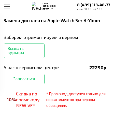
СЕТЬ
8 (499) 113-48-77
СЕРВИСНЫХ
ЦЕНТРОВ
пн-вс 10:00 до 22:00
Замена дисплея
на Apple Watch Ser 8 41mm
Заберем отремонтируем и вернем
Вызвать
курьера
У нас в сервисном центре
22290
р
Записаться
Скидка по
* Промокод доступен только для
10
%
промокоду
новых клиентов при первом
NEWIVE*
обращении.