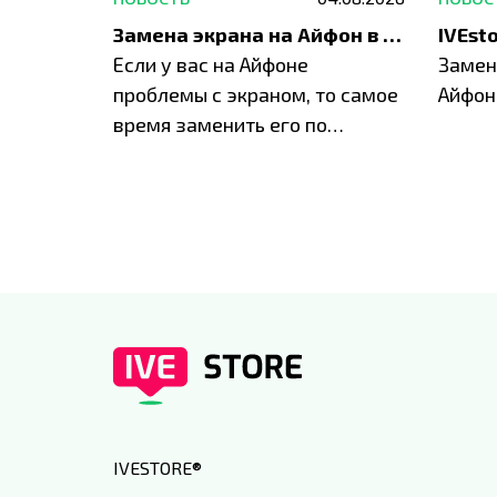
Акция: до -30% на весь ремонт техники Apple
Замена экрана на Айфон в Москве и Балашихе
ю акцию
Если у вас на Айфоне
Замен
а весь
проблемы с экраном, то самое
Айфон
время заменить его по
специальным условиям в
IVEstore
IVESTORE
®