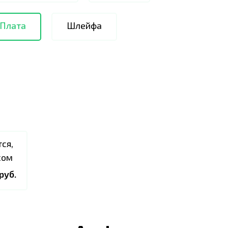
 Плата
Шлейфа
ся,
сом
руб.