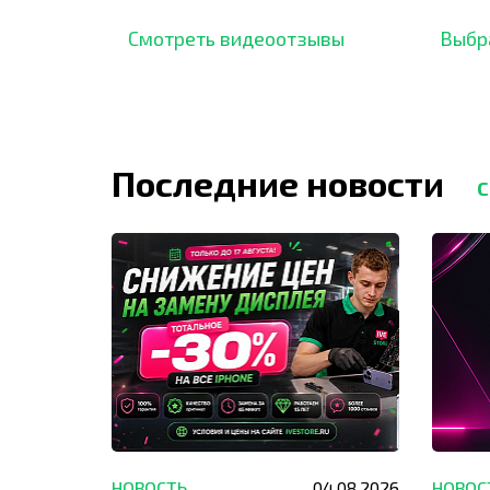
подтверждено сотнями
нара
отзывов,
опыт.
Смотреть видеоотзывы
Выбр
Последние новости
С
29.05.2026
НОВОСТЬ
04.08.2026
НОВОС