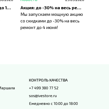
До 1200 ₽ на ремонт и до 1500 ₽ на покупку техники Apple
Акция: до -30% на весь ремонт техники Apple
Мы запускаем мощную акцию
Если у в
у
со скидками до -30% на весь
проблем
ремонт до 4 июня!
время з
специал
IVEstore
КОНТРОЛЬ КАЧЕСТВА
 Маршала
+7 499 380 77 52
sos@ivestore.ru
Ежедневно с 10:00 до 18:00