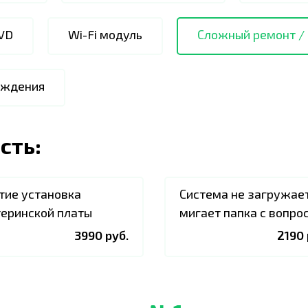
VD
Wi-Fi модуль
Сложный ремонт /
аждения
сть:
тие установка
Система не загружает
еринской платы
мигает папка с вопро
3990 руб.
2190 